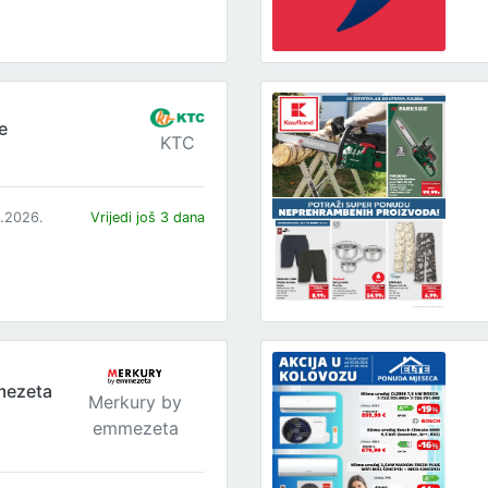
e
KTC
8.2026.
Vrijedi još 3 dana
mezeta
Merkury by
emmezeta