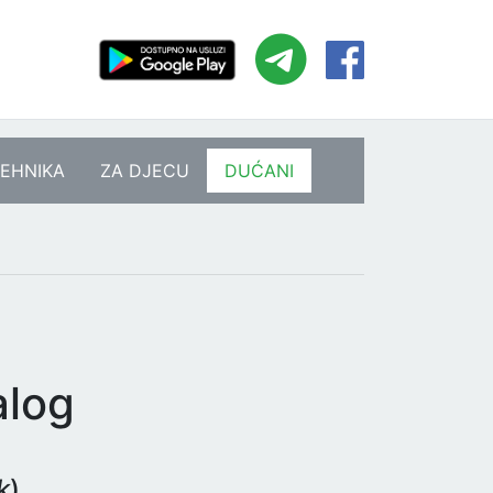
EHNIKA
ZA DJECU
DUĆANI
alog
k
)