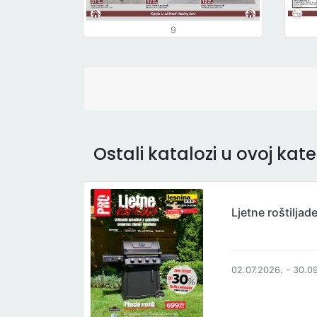
9
Ostali katalozi u ovoj kateg
Ljetne roštiljad
02.07.2026. - 30.0