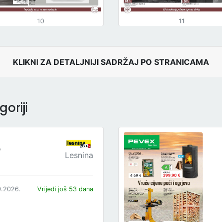
10
11
KLIKNI ZA DETALJNIJI SADRŽAJ PO STRANICAMA
oriji
e
Lesnina
9.2026.
Vrijedi još 53 dana