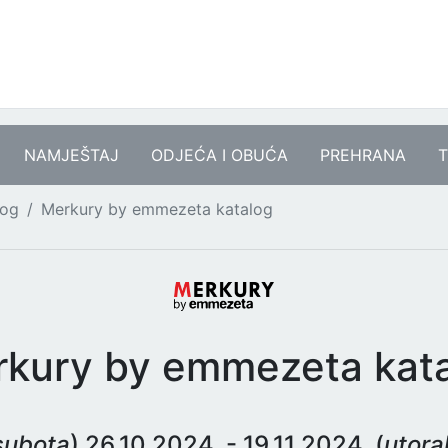
NAMJEŠTAJ
ODJEĆA I OBUĆA
PREHRANA
T
log
Merkury by emmezeta katalog
kury by emmezeta kat
subota
) 26.10.2024. - 19.11.2024. (
utora