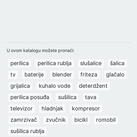
U ovom katalogu možete pronaći:
perilica
perilica rublja
slušalice
šalica
tv
baterije
blender
friteza
glačalo
grijalica
kuhalo vode
deterdžent
perilica posuđa
sušilica
tava
televizor
hladnjak
kompresor
zamrzivač
zvučnik
bicikl
romobil
sušilica rublja