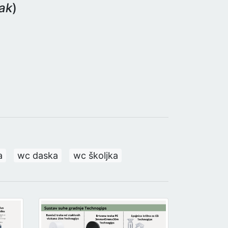
ak
)
a
wc daska
wc školjka