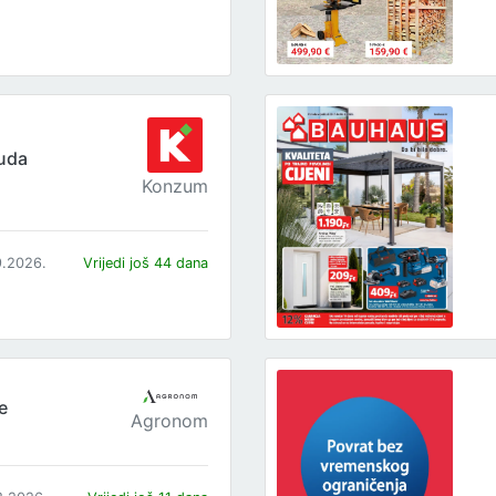
uda
Konzum
9.2026.
Vrijedi još 44 dana
e
Agronom