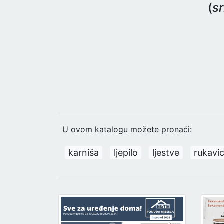
(
sr
U ovom katalogu možete pronaći:
karniša
ljepilo
ljestve
rukavi