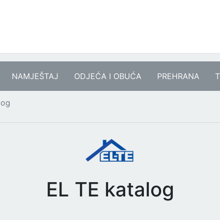
NAMJEŠTAJ
ODJEĆA I OBUĆA
PREHRANA
T
log
EL TE katalog