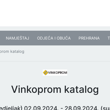
NAMJEŠTAJ
ODJEĆA I OBUĆA
PREHRANA
T
prom katalog
Vinkoprom katalog
djeljak
) 02.09.2024. - 28.09.2024. (
su