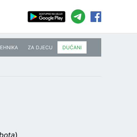
EHNIKA
ZA DJECU
DUĆANI
bota
)