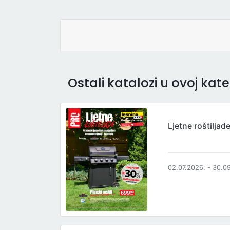
Ostali katalozi u ovoj kateg
Ljetne roštiljad
02.07.2026. - 30.0