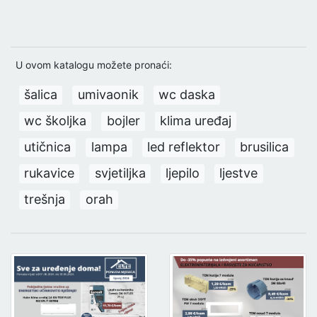
U ovom katalogu možete pronaći:
šalica
umivaonik
wc daska
wc školjka
bojler
klima uređaj
utičnica
lampa
led reflektor
brusilica
rukavice
svjetiljka
ljepilo
ljestve
trešnja
orah