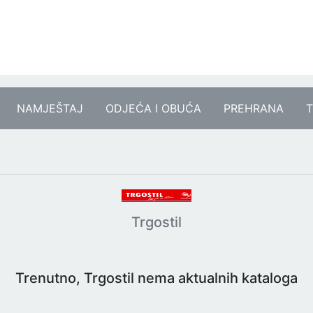
NAMJEŠTAJ
ODJEĆA I OBUĆA
PREHRANA
T
Trgostil
Trenutno, Trgostil nema aktualnih kataloga