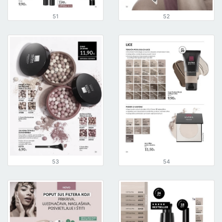
51
52
53
54