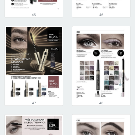
45
46
47
48