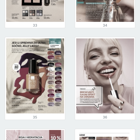
33
34
35
36