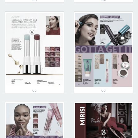
63
64
65
66