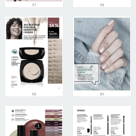
57
58
59
60