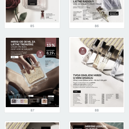
85
86
87
88