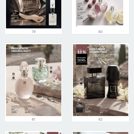
79
80
81
82