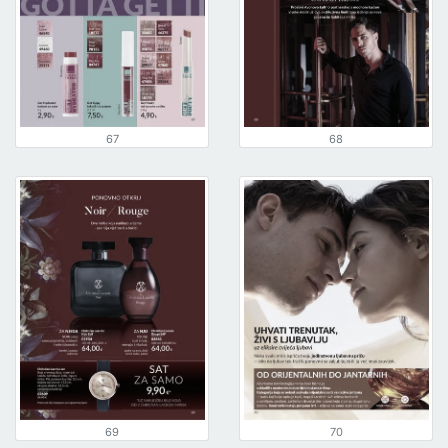
67
68
69
70