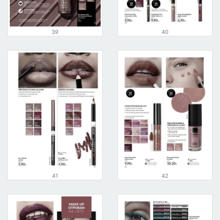
39
40
41
42