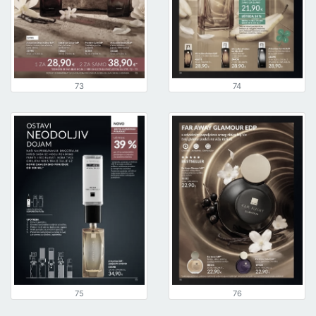
73
74
75
76