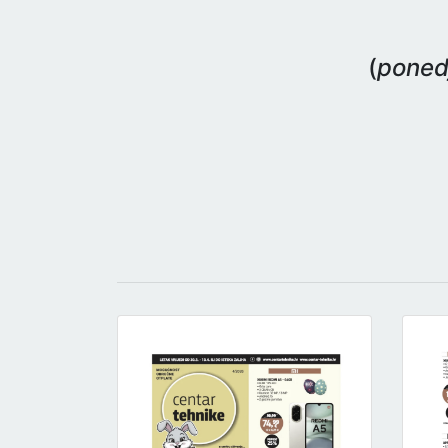
(
ponedj