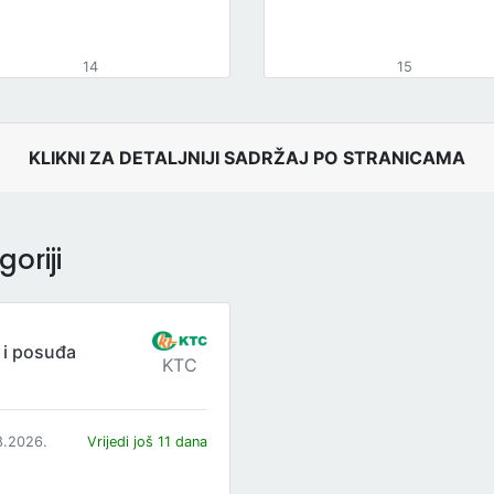
14
15
KLIKNI ZA DETALJNIJI SADRŽAJ PO STRANICAMA
oriji
 i posuđa
KTC
8.2026.
Vrijedi još 11 dana