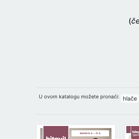
(
če
U ovom katalogu možete pronaći:
hlače