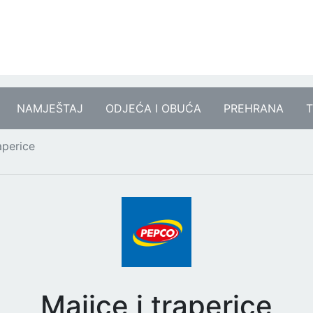
NAMJEŠTAJ
ODJEĆA I OBUĆA
PREHRANA
T
aperice
Majice i traperice