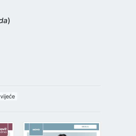
eda
)
vijeće