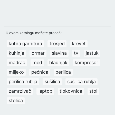
U ovom katalogu možete pronaći:
kutna garnitura
trosjed
krevet
kuhinja
ormar
slavina
tv
jastuk
madrac
med
hladnjak
kompresor
mlijeko
pećnica
perilica
perilica rublja
sušilica
sušilica rublja
zamrzivač
laptop
tipkovnica
stol
stolica