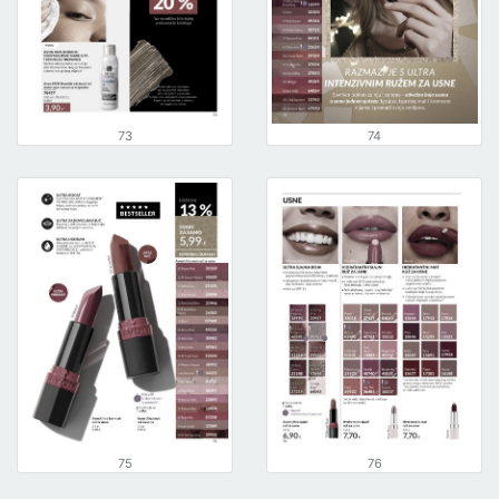
73
74
75
76