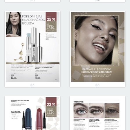
63
64
65
66