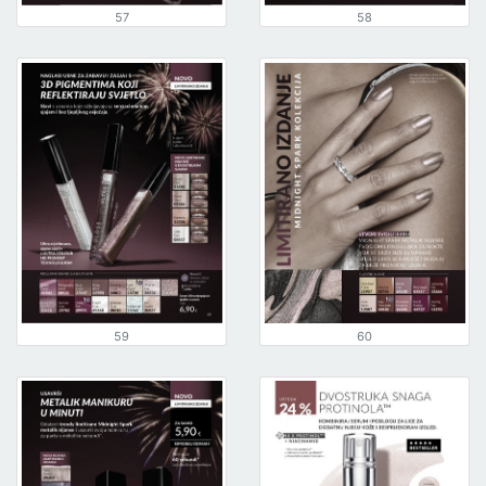
57
58
59
60