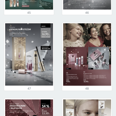
45
46
47
48