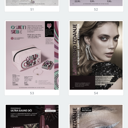
51
52
53
54