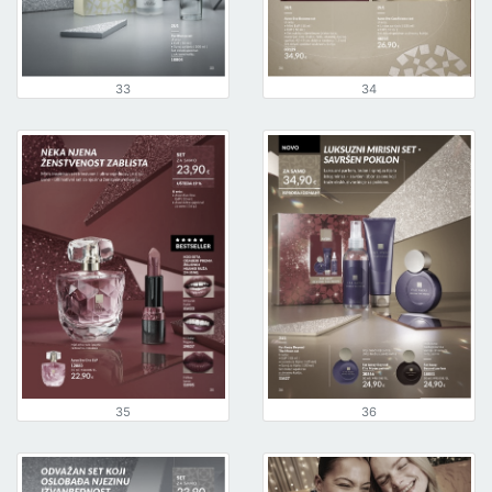
33
34
35
36