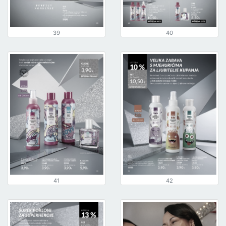
39
40
41
42