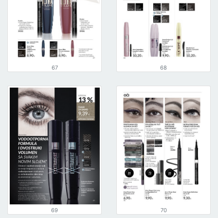
67
68
69
70