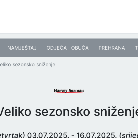
NAMJEŠTAJ
ODJEĆA I OBUĆA
PREHRANA
T
eliko sezonsko sniženje
Veliko sezonsko sniženj
etvrtak
) 03.07.2025. - 16.07.2025. (
srij