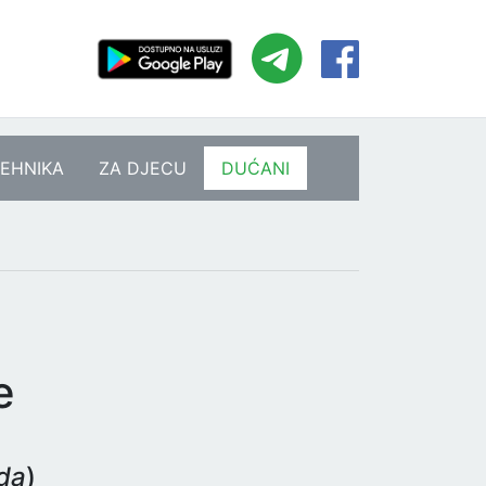
EHNIKA
ZA DJECU
DUĆANI
e
eda
)