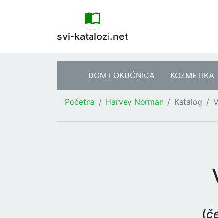
svi-katalozi.net
DOM I OKUĆNICA
KOZMETIKA
Početna
Harvey Norman
Katalog
V
(
č