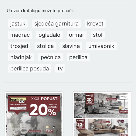
U ovom katalogu možete pronaći:
jastuk
sjedeća garnitura
krevet
madrac
ogledalo
ormar
stol
trosjed
stolica
slavina
umivaonik
hladnjak
pećnica
perilica
perilica posuđa
tv