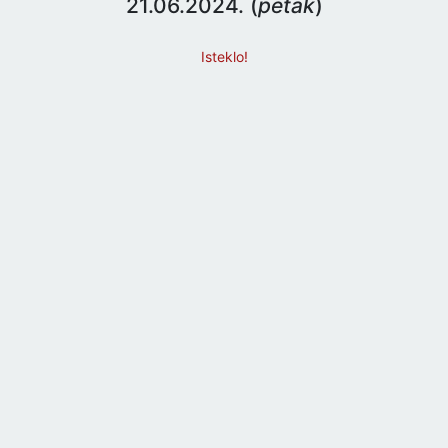
21.06.2024. (
petak
)
Isteklo!